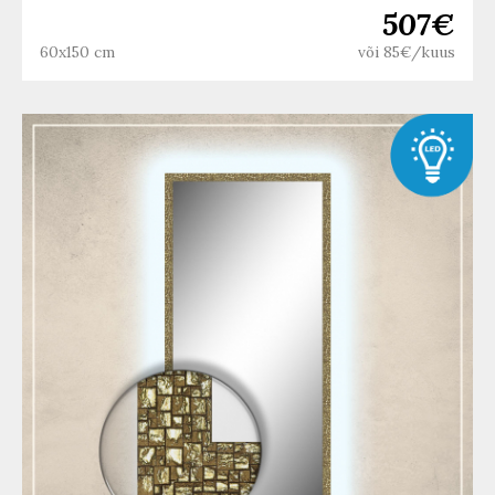
507€
60x150 cm
või 85€/kuus