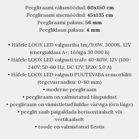
Peegliraami välismõõdud:
60x150 cm
Peegliraami sisemõõdud:
45x135 cm
Peegliraami paksus:
56 mm
Peegliklaasi paksus:
4 mm
• Häfele LOOX LED valgusriba 1m/9,6W, 3000K, 12V
(energiaklass A+; tööiga 30 000 h)
• Häfele LOOX LED valgusti trafo 40-80W, 12V (100-
240V; 50-60 Hz; DC 12V; IP20; 5,0 A)
• Häfele LOOX LED valgusti PUUTEVABA sensorlüliti
(tegevusraadius: 0-80 mm)
• moderne peegliraam
• peegliraam on valmistatud täispuidust
• peegliraam on viimistletud kuldse värviga (õrn läige)
• peeglit saab paigaldada horisontaalselt või
vertikaalselt
• toode on valmistatud Eestis